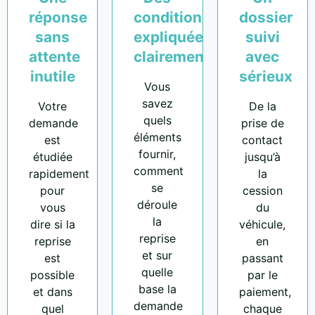
réponse
conditions
dossier
sans
expliquées
suivi
attente
clairement
avec
inutile
sérieux
Vous
savez
Votre
De la
quels
demande
prise de
éléments
est
contact
fournir,
étudiée
jusqu’à
comment
rapidement
la
se
pour
cession
déroule
vous
du
la
dire si la
véhicule,
reprise
reprise
en
et sur
est
passant
quelle
possible
par le
base la
et dans
paiement,
demande
quel
chaque