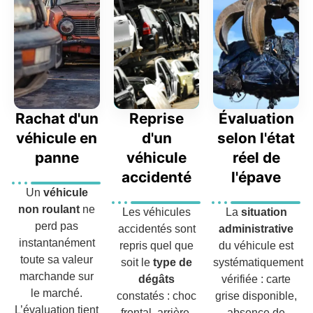
Rachat d'un
Reprise
Évaluation
véhicule en
d'un
selon l'état
panne
véhicule
réel de
accidenté
l'épave
Un
véhicule
non roulant
ne
Les véhicules
La
situation
perd pas
accidentés sont
administrative
instantanément
repris quel que
du véhicule est
toute sa valeur
soit le
type de
systématiquement
marchande sur
dégâts
vérifiée : carte
le marché.
constatés : choc
grise disponible,
L’évaluation tient
frontal, arrière,
absence de