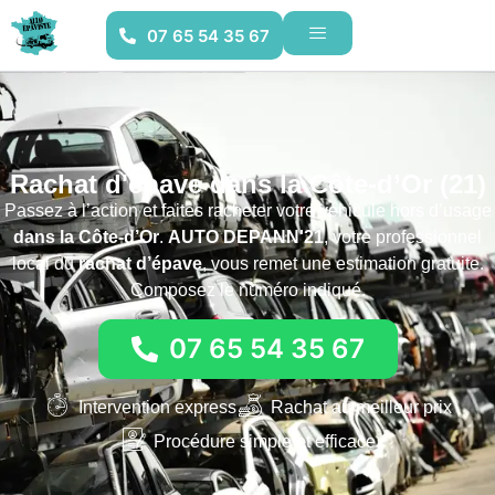
07 65 54 35 67
Rachat d'épave dans la Côte-d’Or (21)
Passez à l’action et faites racheter votre véhicule hors d’usage
dans la Côte-d’Or
.
AUTO DEPANN'21
, votre professionnel
local du
rachat d’épave
, vous remet une estimation gratuite.
Composez le numéro indiqué.
07 65 54 35 67
Intervention express
Rachat au meilleur prix
Procédure simple et efficace