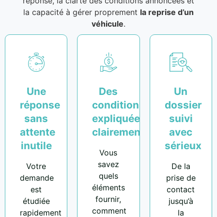
réponse, la clarté des conditions annoncées et
la capacité à gérer proprement
la reprise d’un
véhicule
.
Une
Des
Un
réponse
conditions
dossier
sans
expliquées
suivi
attente
clairement
avec
inutile
sérieux
Vous
savez
Votre
De la
quels
demande
prise de
éléments
est
contact
fournir,
étudiée
jusqu’à
comment
rapidement
la