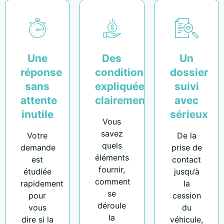
Une
Des
Un
réponse
conditions
dossier
sans
expliquées
suivi
attente
clairement
avec
inutile
sérieux
Vous
savez
Votre
De la
quels
demande
prise de
éléments
est
contact
fournir,
étudiée
jusqu’à
comment
rapidement
la
se
pour
cession
déroule
vous
du
la
dire si la
véhicule,