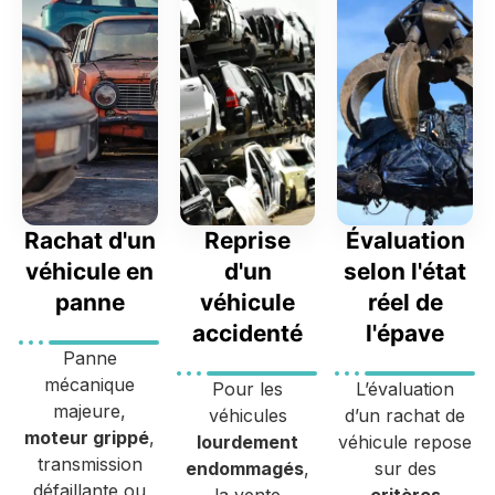
Rachat d'un
Reprise
Évaluation
véhicule en
d'un
selon l'état
panne
véhicule
réel de
accidenté
l'épave
Panne
mécanique
Pour les
L’évaluation
majeure,
véhicules
d’un rachat de
moteur grippé
,
lourdement
véhicule repose
transmission
endommagés
,
sur des
défaillante ou
la vente
critères