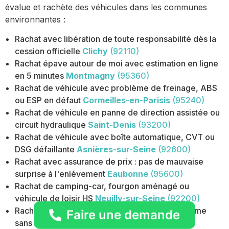
évalue et rachète des véhicules dans les communes
environnantes :
Rachat avec libération de toute responsabilité dès la
cession officielle
Clichy
(92110)
Rachat épave autour de moi avec estimation en ligne
en 5 minutes
Montmagny
(95360)
Rachat de véhicule avec problème de freinage, ABS
ou ESP en défaut
Cormeilles-en-Parisis
(95240)
Rachat de véhicule en panne de direction assistée ou
circuit hydraulique
Saint-Denis
(93200)
Rachat de véhicule avec boîte automatique, CVT ou
DSG défaillante
Asnières-sur-Seine
(92600)
Rachat avec assurance de prix : pas de mauvaise
surprise à l'enlèvement
Eaubonne
(95600)
Rachat de camping-car, fourgon aménagé ou
véhicule de loisir HS
Neuilly-sur-Seine
(92200)
Rachat de véhicule ancien (plus de 20 ans) même
Faire une demande
sans valeur marchande
Nanterre
(92)