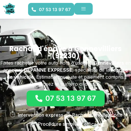
07 53 13 97 67
Rachat d'épave à Gennevilliers
(92230)
Faites racheter votre auto hors d’usage
à Gennevilliers
en
appelant
DEPANNE EXPRESSE
, spécialiste de la
reprise
de véhicule
. Estimation gratuite et paiement compris.
Composez le numéro ci-dessus.
07 53 13 97 67
Intervention express
Rachat au meilleur prix
Procédure simple et efficace