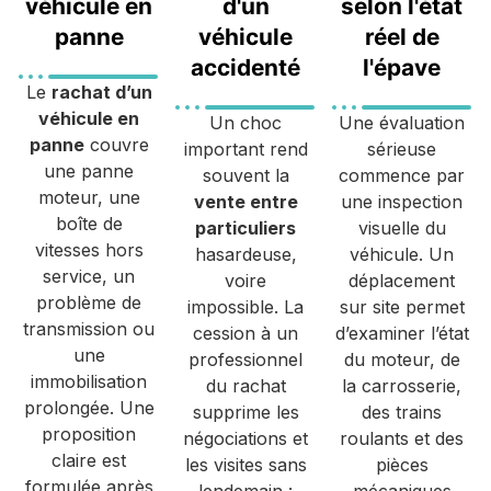
véhicule en
d'un
selon l'état
panne
véhicule
réel de
accidenté
l'épave
Le
rachat d’un
véhicule en
Un choc
Une évaluation
panne
couvre
important rend
sérieuse
une panne
souvent la
commence par
moteur, une
vente entre
une inspection
boîte de
particuliers
visuelle du
vitesses hors
hasardeuse,
véhicule. Un
service, un
voire
déplacement
problème de
impossible. La
sur site permet
transmission ou
cession à un
d’examiner l’état
une
professionnel
du moteur, de
immobilisation
du rachat
la carrosserie,
prolongée. Une
supprime les
des trains
proposition
négociations et
roulants et des
claire est
les visites sans
pièces
formulée après