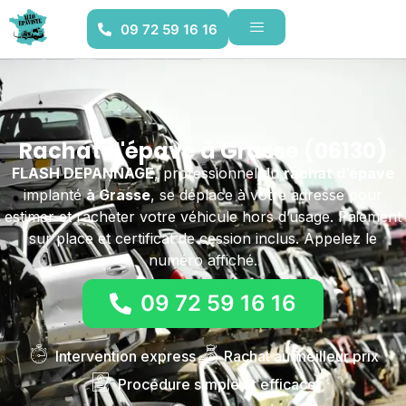
09 72 59 16 16
Rachat d'épave à Grasse (06130)
FLASH DEPANNAGE
, professionnel du
rachat d’épave
implanté
à Grasse
, se déplace à votre adresse pour
estimer et racheter votre véhicule hors d’usage. Paiement
sur place et certificat de cession inclus. Appelez le
numéro affiché.
09 72 59 16 16
Intervention express
Rachat au meilleur prix
Procédure simple et efficace