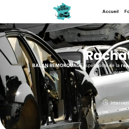
Accueil
Fo
Rachat
BALAN REMORQUAGE
, spécialiste de la
rep
gratuit
Interven