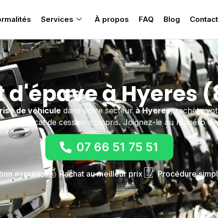
rmalités
Services
À propos
FAQ
Blog
Contact
 d'épave à Hyeres 
rise de véhicule
dans votre secteur
à Hyeres
, rachète vot
e et certificat de cession compris. Joignez-le au numéro ci
07 66 51 75 51
tion express
Rachat au meilleur prix
Procédure simpl