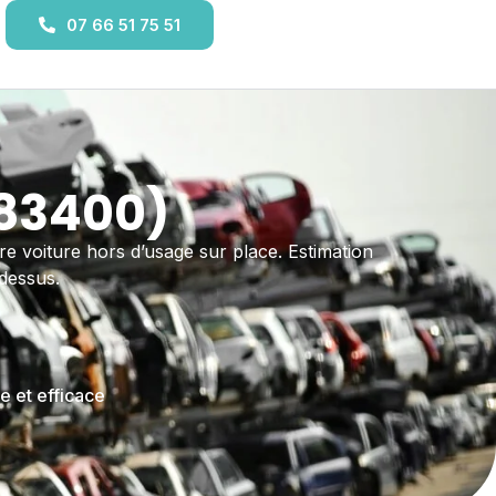
07 66 51 75 51
(83400)
re voiture hors d’usage sur place. Estimation
-dessus.
e et efficace