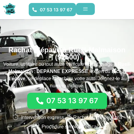
07 53 13 97 67
Rachat d'épave à Rueil-Malmaison
(92500)
Voiture, utilitaire ou tout autre véhicule hors d’usage
à Rueil-
Malmaison
:
DEPANNE EXPRESSE
, expert du
rachat
d’épave
, se déplace et rachète votre auto. Joignez-le au
numéro indiqué.
07 53 13 97 67
Intervention express
Rachat au meilleur prix
Procédure simple et efficace