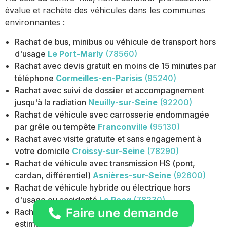
évalue et rachète des véhicules dans les communes
environnantes :
Rachat de bus, minibus ou véhicule de transport hors
d'usage
Le Port-Marly
(78560)
Rachat avec devis gratuit en moins de 15 minutes par
téléphone
Cormeilles-en-Parisis
(95240)
Rachat avec suivi de dossier et accompagnement
jusqu'à la radiation
Neuilly-sur-Seine
(92200)
Rachat de véhicule avec carrosserie endommagée
par grêle ou tempête
Franconville
(95130)
Rachat avec visite gratuite et sans engagement à
votre domicile
Croissy-sur-Seine
(78290)
Rachat de véhicule avec transmission HS (pont,
cardan, différentiel)
Asnières-sur-Seine
(92600)
Rachat de véhicule hybride ou électrique hors
d'usage ou accidenté
Le Pecq
(78230)
Faire une demande
Rachat épave avec déplacement gratuit pour
estimation à domicile
Bois-Colombes
(92270)