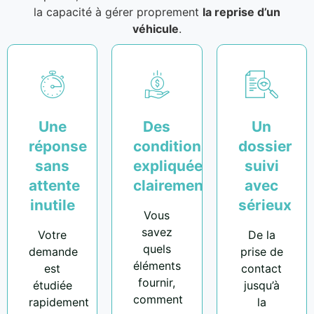
la capacité à gérer proprement
la reprise d’un
véhicule
.
Une
Des
Un
réponse
conditions
dossier
sans
expliquées
suivi
attente
clairement
avec
inutile
sérieux
Vous
savez
Votre
De la
quels
demande
prise de
éléments
est
contact
fournir,
étudiée
jusqu’à
comment
rapidement
la