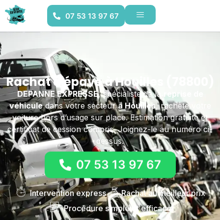
07 53 13 97 67
Rachat d'épave à Houilles (78800)
DEPANNE EXPRESSE
, spécialiste de la
reprise de
véhicule
dans votre secteur
à Houilles
, rachète votre
voiture hors d’usage sur place. Estimation gratuite et
certificat de cession compris. Joignez-le au numéro ci-
dessus.
07 53 13 97 67
Intervention express
Rachat au meilleur prix
Procédure simple et efficace