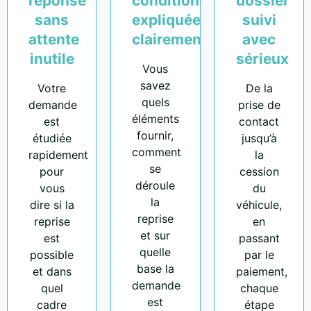
réponse
conditions
dossier
sans
expliquées
suivi
attente
clairement
avec
inutile
sérieux
Vous
savez
Votre
De la
quels
demande
prise de
éléments
est
contact
fournir,
étudiée
jusqu’à
comment
rapidement
la
se
pour
cession
déroule
vous
du
la
dire si la
véhicule,
reprise
reprise
en
et sur
est
passant
quelle
possible
par le
base la
et dans
paiement,
demande
quel
chaque
est
cadre
étape