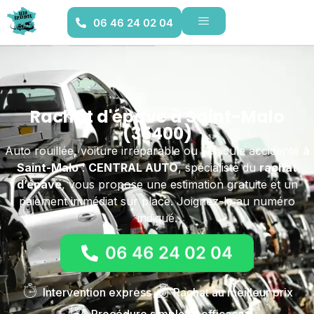
06 46 24 02 04
Rachat d'épave à Saint-Malo
(35400)
Auto rouillée, voiture irréparable ou véhicule accidenté
à
Saint-Malo
:
CENTRAL AUTO
, spécialiste du
rachat
d’épave
, vous propose une estimation gratuite et un
paiement immédiat sur place. Joignez-le au numéro
indiqué.
06 46 24 02 04
Intervention express
Rachat au meilleur prix
Procédure simple et efficace