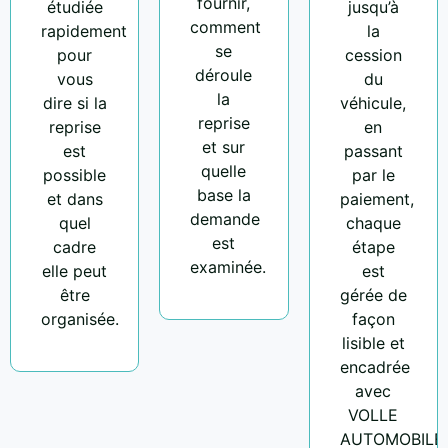
fournir,
étudiée
jusqu’à
comment
rapidement
la
se
pour
cession
déroule
vous
du
la
dire si la
véhicule,
reprise
reprise
en
et sur
est
passant
quelle
possible
par le
base la
et dans
paiement,
demande
quel
chaque
est
cadre
étape
examinée.
elle peut
est
être
gérée de
organisée.
façon
lisible et
encadrée
avec
VOLLE
AUTOMOBILE.