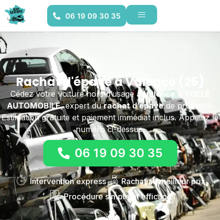
06 19 09 30 35
Rachat d'épave à Valence (26)
Cédez votre voiture hors d’usage
à Valence
à
VOLLE
AUTOMOBILE
, expert du
rachat d’épave
de proximité.
Estimation gratuite et paiement immédiat inclus. Appelez le
numéro ci-dessus.
06 19 09 30 35
Intervention express
Rachat au meilleur prix
Procédure simple et efficace