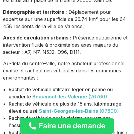
est situé au 1 place de la Liberté 26000 Valence.
Démographie et territoire :
Déplacement pour
expertise sur une superficie de 36.74 km² pour les 64
458 résidents de la ville de Valence.
Axes de circulation urbains :
Présence quotidienne et
intervention fluide à proximité des axes majeurs du
secteur : A7, N7, N532, D96, D111.
Au-delà du centre-ville, notre acheteur professionnel
évalue et rachète des véhicules dans les communes
environnantes :
Rachat de véhicule utilitaire léger en panne ou
accidenté
Beaumont-lès-Valence
(26760)
Rachat de véhicule de plus de 15 ans, kilométrage
élevé ou usé
Saint-Georges-les-Bains
(07800)
Rachat de véhicule après sinistre couvert par
Faire une demande
l'assurance
Portes-lès-Valence
(26800)
Rachat de remorque, porte-vélo ou attelage de loisir