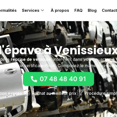
rmalités
Services
À propos
FAQ
Blog
Contact
'épave à Venissieu
 de la
reprise de véhicule
, intervient dans votre quartier
à 
us remet le certificat officiel. Composez le numéro ci-dess
07 48 48 40 91
tion express
Rachat au meilleur prix
Procédure simpl