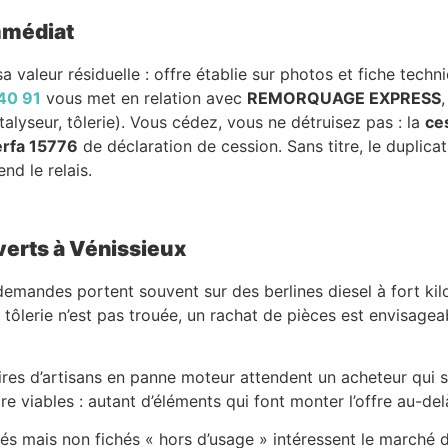
immédiat
a valeur résiduelle : offre établie sur photos et fiche techn
40 91
vous met en relation avec
REMORQUAGE EXPRESS
alyseur, tôlerie). Vous cédez, vous ne détruisez pas : la
ce
rfa 15776
de déclaration de cession. Sans titre, le duplica
nd le relais.
verts à Vénissieux
 demandes portent souvent sur des berlines diesel à fort ki
 tôlerie n’est pas trouée, un rachat de pièces est envisagea
itaires d’artisans en panne moteur attendent un acheteur qui s
re viables : autant d’éléments qui font monter l’offre au-delà
s mais non fichés « hors d’usage » intéressent le marché de