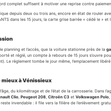
rd complet suffisent à motiver une reprise contre paiement
hnique depuis deux ou trois ans, encore en état de rouler a
’ANTS dans les 15 jours, la carte grise barrée « cédé le » et
ssion
le planning et l’accès, que la voiture stationne près de la
ga
porté et réglé, un compte à rebours de 15 jours s’ouvre pou
t). Le règlement tombe le jour même, l’emplacement libéré 
e mieux à Vénissieux
âge, du kilométrage et de l’état de la carrosserie. Dans l’a
nault Clio
,
Peugeot 208
,
Citroën C3
et
Volkswagen Polo
,
ste invendable : il file vers la filière de l’enlèvement grat