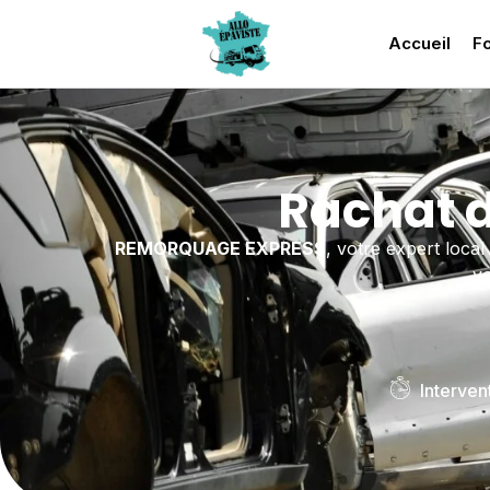
Accueil
Fo
Rachat d
REMORQUAGE EXPRESS
, votre expert local
vo
Interven