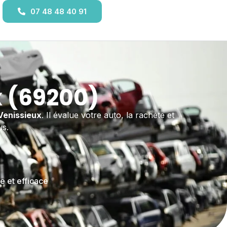
07 48 48 40 91
x (69200)
Venissieux
. Il évalue votre auto, la rachète et
us.
e et efficace