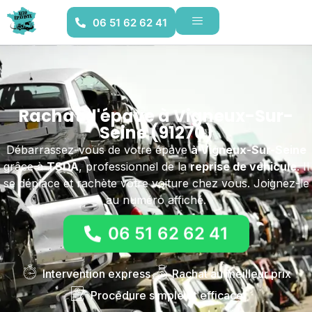
06 51 62 62 41
Rachat d'épave à Vigneux-Sur-
Seine (91270)
Débarrassez-vous de votre épave
à Vigneux-Sur-Seine
grâce à
TSDA
, professionnel de la
reprise de véhicule
. Il
se déplace et rachète votre voiture chez vous. Joignez-le
au numéro affiché.
06 51 62 62 41
Intervention express
Rachat au meilleur prix
Procédure simple et efficace