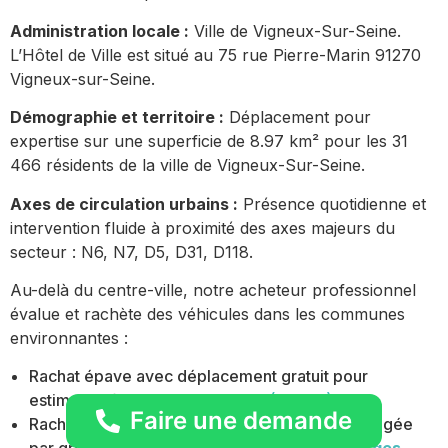
Administration locale :
Ville de Vigneux-Sur-Seine.
L’Hôtel de Ville est situé au 75 rue Pierre-Marin 91270
Vigneux-sur-Seine.
Démographie et territoire :
Déplacement pour
expertise sur une superficie de 8.97 km² pour les 31
466 résidents de la ville de Vigneux-Sur-Seine.
Axes de circulation urbains :
Présence quotidienne et
intervention fluide à proximité des axes majeurs du
secteur : N6, N7, D5, D31, D118.
Au-delà du centre-ville, notre acheteur professionnel
évalue et rachète des véhicules dans les communes
environnantes :
Rachat épave avec déplacement gratuit pour
estimation à domicile
Valenton
(94460)
Faire une demande
Rachat de véhicule avec carrosserie endommagée