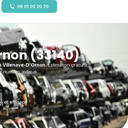
06 01 00 20 70
rnon (33140)
à Villenave-D'Ornon
. Estimation gratuite,
le numéro indiqué.
e et efficace