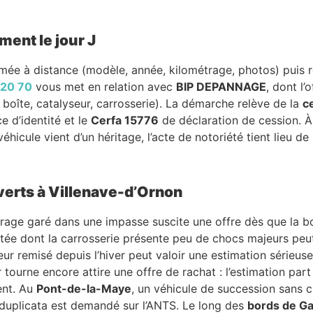
ment le jour J
imée à distance (modèle, année, kilométrage, photos) puis r
 20 70
vous met en relation avec
BIP DEPANNAGE
, dont l
boîte, catalyseur, carrosserie). La démarche relève de la
c
e d’identité et le
Cerfa 15776
de déclaration de cession. À 
véhicule vient d’un héritage, l’acte de notoriété tient lieu de
verts à Villenave-d’Ornon
étrage garé dans une impasse suscite une offre dès que la b
ntée dont la carrosserie présente peu de chocs majeurs peu
r remisé depuis l’hiver peut valoir une estimation sérieus
tourne encore attire une offre de rachat : l’estimation part
ent. Au
Pont-de-la-Maye
, un véhicule de succession sans c
 duplicata est demandé sur l’ANTS. Le long des
bords de G