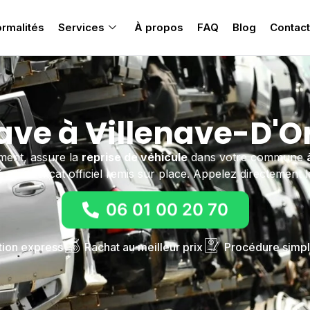
rmalités
Services
À propos
FAQ
Blog
Contact
ave à Villenave-D'O
ement, assure la
reprise de véhicule
dans votre commune
 et certificat officiel remis sur place. Appelez directement 
06 01 00 20 70
tion express
Rachat au meilleur prix
Procédure simpl