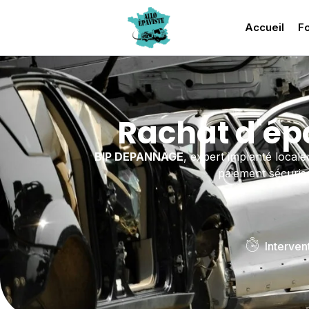
Accueil
Fo
Rachat d'ép
BIP DEPANNAGE
, expert implanté local
paiement sécurisé
Interven