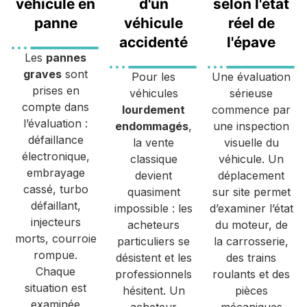
véhicule en
d'un
selon l'état
panne
véhicule
réel de
accidenté
l'épave
Les
pannes
graves
sont
Pour les
Une évaluation
prises en
véhicules
sérieuse
compte dans
lourdement
commence par
l’évaluation :
endommagés
,
une inspection
défaillance
la vente
visuelle du
électronique,
classique
véhicule. Un
embrayage
devient
déplacement
cassé, turbo
quasiment
sur site permet
défaillant,
impossible : les
d’examiner l’état
injecteurs
acheteurs
du moteur, de
morts, courroie
particuliers se
la carrosserie,
rompue.
désistent et les
des trains
Chaque
professionnels
roulants et des
situation est
hésitent. Un
pièces
examinée