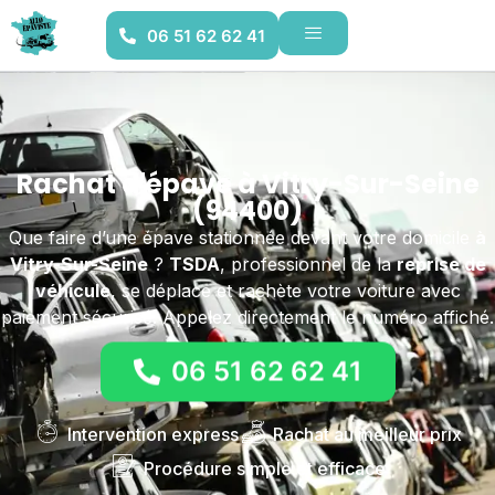
06 51 62 62 41
Rachat d'épave à Vitry-Sur-Seine
(94400)
Que faire d’une épave stationnée devant votre domicile
à
Vitry-Sur-Seine
?
TSDA
, professionnel de la
reprise de
véhicule
, se déplace et rachète votre voiture avec
paiement sécurisé. Appelez directement le numéro affiché.
06 51 62 62 41
Intervention express
Rachat au meilleur prix
Procédure simple et efficace