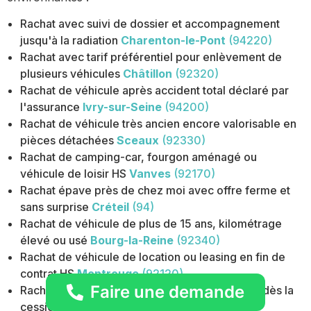
Rachat avec suivi de dossier et accompagnement
jusqu'à la radiation
Charenton-le-Pont
(94220)
Rachat avec tarif préférentiel pour enlèvement de
plusieurs véhicules
Châtillon
(92320)
Rachat de véhicule après accident total déclaré par
l'assurance
Ivry-sur-Seine
(94200)
Rachat de véhicule très ancien encore valorisable en
pièces détachées
Sceaux
(92330)
Rachat de camping-car, fourgon aménagé ou
véhicule de loisir HS
Vanves
(92170)
Rachat épave près de chez moi avec offre ferme et
sans surprise
Créteil
(94)
Rachat de véhicule de plus de 15 ans, kilométrage
élevé ou usé
Bourg-la-Reine
(92340)
Rachat de véhicule de location ou leasing en fin de
contrat HS
Montrouge
(92120)
Faire une demande
Rachat avec libération de toute responsabilité dès la
cession officielle
Rungis
(94150)