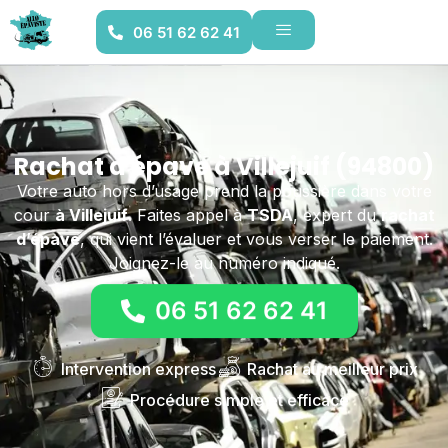
06 51 62 62 41
Rachat d'épave à Villejuif (94800)
Votre auto hors d’usage prend la poussière dans votre
cour
à Villejuif
. Faites appel à
TSDA
, expert du
rachat
d’épave
, qui vient l’évaluer et vous verser le paiement.
Joignez-le au numéro indiqué.
06 51 62 62 41
Intervention express
Rachat au meilleur prix
Procédure simple et efficace