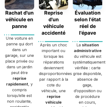
Rachat d'un
Reprise
Évaluation
véhicule en
d'un
selon l'état
panne
véhicule
réel de
accidenté
l'épave
Une voiture en
panne qui dort
Après un choc
La
situation
dans un
important ou
administrative
garage, sur une
lorsque les
du véhicule est
place privée ou
réparations
systématiquement
dans un jardin
deviennent
vérifiée : carte
peut être
disproportionnées
grise disponible,
reprise
par rapport à la
absence de
rapidement
, y
cote du
gage,
compris
véhicule, une
d’opposition ou
lorsqu’elle est
reprise
de procédure
non roulante,
véhicule
en cours,
accidentée