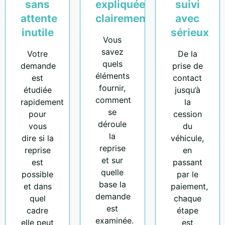
sans
expliquées
suivi
attente
clairement
avec
inutile
sérieux
Vous
savez
Votre
De la
quels
demande
prise de
éléments
est
contact
fournir,
étudiée
jusqu’à
comment
rapidement
la
se
pour
cession
déroule
vous
du
la
dire si la
véhicule,
reprise
reprise
en
et sur
est
passant
quelle
possible
par le
base la
et dans
paiement,
demande
quel
chaque
est
cadre
étape
examinée.
elle peut
est