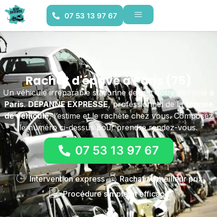
07 53 13 97 67
Rachat d'épave à Paris (75)
Un véhicule irréparable stationne devant votre domicile
à
Paris
.
DEPANNE EXPRESSE
, professionnel de la
reprise
de véhicule
, l’estime et le rachète chez vous. Composez
le numéro ci-dessus pour prendre rendez-vous.
07 53 13 97 67
Intervention express
Rachat au meilleur prix
Procédure simple et efficace