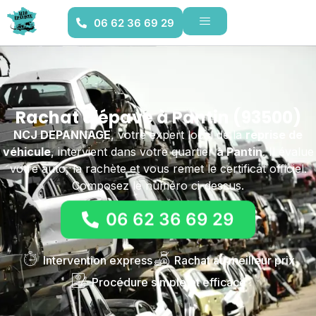
06 62 36 69 29
Rachat d'épave à Pantin (93500)
NCJ DEPANNAGE
, votre expert local de la
reprise de
véhicule
, intervient dans votre quartier
à Pantin
. Il évalue
votre auto, la rachète et vous remet le certificat officiel.
Composez le numéro ci-dessus.
06 62 36 69 29
Intervention express
Rachat au meilleur prix
Procédure simple et efficace