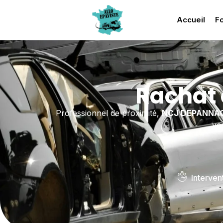
Accueil
Fo
Rachat 
Professionnel de proximité,
NCJ DEPANNA
vo
Interven