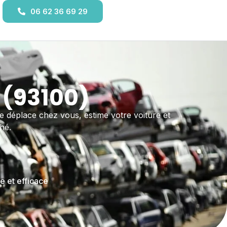
06 62 36 69 29
 (93100)
 se déplace chez vous, estime votre voiture et
hé.
e et efficace