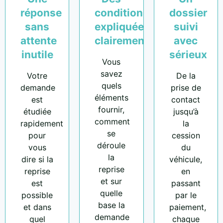
réponse
conditions
dossier
sans
expliquées
suivi
attente
clairement
avec
inutile
sérieux
Vous
savez
Votre
De la
quels
demande
prise de
éléments
est
contact
fournir,
étudiée
jusqu’à
comment
rapidement
la
se
pour
cession
déroule
vous
du
la
dire si la
véhicule,
reprise
reprise
en
et sur
est
passant
quelle
possible
par le
base la
et dans
paiement,
demande
quel
chaque