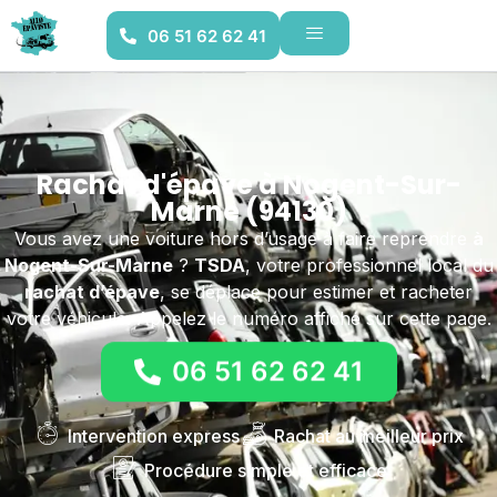
06 51 62 62 41
Rachat d'épave à Nogent-Sur-
Marne (94130)
Vous avez une voiture hors d’usage à faire reprendre
à
Nogent-Sur-Marne
?
TSDA
, votre professionnel local du
rachat d’épave
, se déplace pour estimer et racheter
votre véhicule. Appelez le numéro affiché sur cette page.
06 51 62 62 41
Intervention express
Rachat au meilleur prix
Procédure simple et efficace