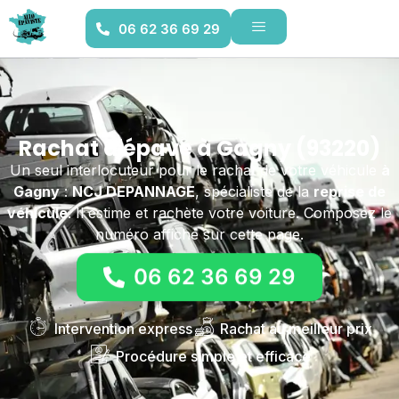
06 62 36 69 29
Rachat d'épave à Gagny (93220)
Un seul interlocuteur pour le rachat de votre véhicule
à
Gagny
:
NCJ DEPANNAGE
, spécialiste de la
reprise de
véhicule
. Il estime et rachète votre voiture. Composez le
numéro affiché sur cette page.
06 62 36 69 29
Intervention express
Rachat au meilleur prix
Procédure simple et efficace