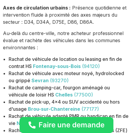
Axes de circulation urbains :
Présence quotidienne et
intervention fluide à proximité des axes majeurs du
secteur : D34, D34A, D75E, D86, D86A.
Au-delà du centre-ville, notre acheteur professionnel
évalue et rachète des véhicules dans les communes
environnantes :
Rachat de véhicule de location ou leasing en fin de
contrat HS
Fontenay-sous-Bois
(94120)
Rachat de véhicule avec moteur noyé, hydrolocked
ou grippé
Sevran
(93270)
Rachat de camping-car, fourgon aménagé ou
véhicule de loisir HS
Chelles
(77500)
Rachat de pick-up, 4x4 ou SUV accidenté ou hors
d'usage
Brou-sur-Chantereine
(77177)
Rachat de véhicule adapté PMR ou handicap en fin de
vie
Noisy-le-Grand
(93160)
Faire une demande
Rachat de véhicule en zone à faibles émissions (ZFE)