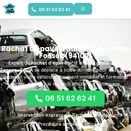
06 51 62 62 41
Rachat d'épave à Saint-Maur-Des-
Fosses (94100)
Expert du
rachat d’épave
actif
à Saint-Maur-Des-
Fosses
,
TSDA
se déplace à votre domicile pour évaluer et
racheter votre véhicule. Paiement immédiat et formalités
gérées. Appelez le numéro affiché sur cette page.
06 51 62 62 41
Intervention express
Rachat au meilleur prix
Procédure simple et efficace