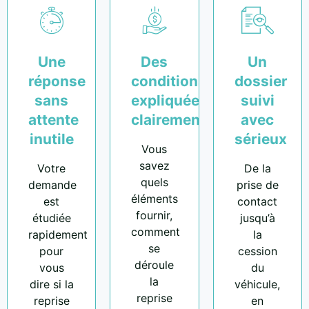
Une
Des
Un
réponse
conditions
dossier
sans
expliquées
suivi
attente
clairement
avec
inutile
sérieux
Vous
savez
Votre
De la
quels
demande
prise de
éléments
est
contact
fournir,
étudiée
jusqu’à
comment
rapidement
la
se
pour
cession
déroule
vous
du
la
dire si la
véhicule,
reprise
reprise
en