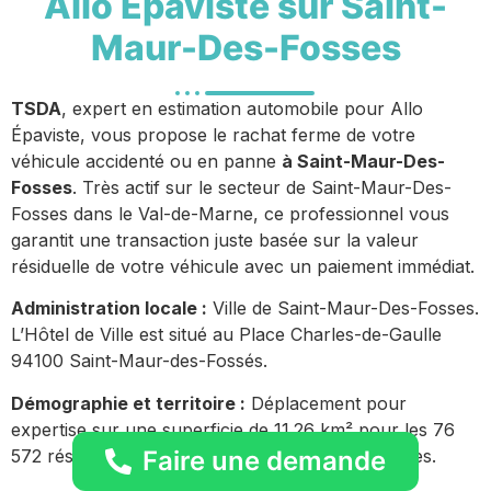
Allo Épaviste sur Saint-
Maur-Des-Fosses
TSDA
, expert en estimation automobile pour Allo
Épaviste, vous propose le rachat ferme de votre
véhicule accidenté ou en panne
à Saint-Maur-Des-
Fosses
. Très actif sur le secteur de Saint-Maur-Des-
Fosses dans le Val-de-Marne, ce professionnel vous
garantit une transaction juste basée sur la valeur
résiduelle de votre véhicule avec un paiement immédiat.
Administration locale :
Ville de Saint-Maur-Des-Fosses.
L’Hôtel de Ville est situé au Place Charles-de-Gaulle
94100 Saint-Maur-des-Fossés.
Démographie et territoire :
Déplacement pour
expertise sur une superficie de 11.26 km² pour les 76
572 résidents de la ville de Saint-Maur-Des-Fosses.
Faire une demande