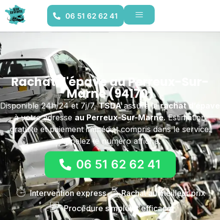
06 51 62 62 41
Rachat d'épave au Perreux-Sur-
Marne (94170)
Disponible 24h/24 et 7j/7,
TSDA
assure le
rachat d’épave
à votre adresse
au Perreux-Sur-Marne
. Estimation
gratuite et paiement immédiat compris dans le service.
Appelez le numéro affiché.
06 51 62 62 41
Intervention express
Rachat au meilleur prix
Procédure simple et efficace