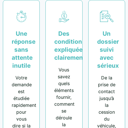
Une
Des
Un
réponse
conditions
dossier
sans
expliquées
suivi
attente
clairement
avec
inutile
sérieux
Vous
savez
Votre
De la
quels
demande
prise de
éléments
est
contact
fournir,
étudiée
jusqu’à
comment
rapidement
la
se
pour
cession
déroule
vous
du
la
dire si la
véhicule,