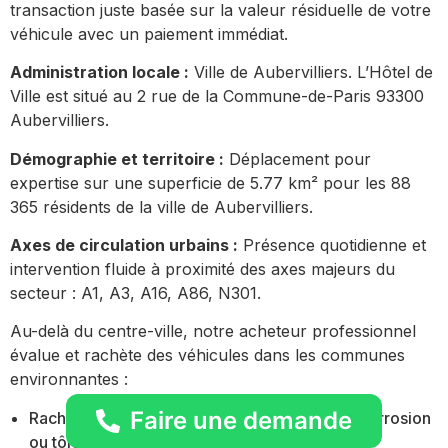
transaction juste basée sur la valeur résiduelle de votre
véhicule avec un paiement immédiat.
Administration locale :
Ville de Aubervilliers. L’Hôtel de
Ville est situé au 2 rue de la Commune-de-Paris 93300
Aubervilliers.
Démographie et territoire :
Déplacement pour
expertise sur une superficie de 5.77 km² pour les 88
365 résidents de la ville de Aubervilliers.
Axes de circulation urbains :
Présence quotidienne et
intervention fluide à proximité des axes majeurs du
secteur : A1, A3, A16, A86, N301.
Au-delà du centre-ville, notre acheteur professionnel
évalue et rachète des véhicules dans les communes
environnantes :
Faire une demande
Rachat de véhicule avec rouille importante, corrosion
ou tôle percée
Bagnolet
(93170)