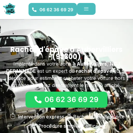
06 62 36 69 29
Rachat d'épave à Aubervilliers
(93300)
Implanté dans votre zone
à Aubervilliers
,
NCJ
DEPANNAGE
est un expert du
rachat d’épave
qui se
déplace pour estimer et racheter votre voiture hors
d’usage. Appelez directement le numéro affiché.
06 62 36 69 29
Intervention express
Rachat au meilleur prix
Procédure simple et efficace