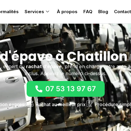
rmalités
Services
À propos
FAQ
Blog
Contact
d'épave à Chatillon
E
, expert du
rachat d’épave
, prend en charge votre auto
à
inclus. Appelez le numéro ci-dessus.
07 53 13 97 67
tion express
Rachat au meilleur prix
Procédure simpl