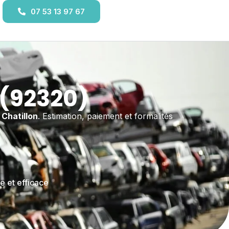
07 53 13 97 67
 (92320)
 Chatillon
. Estimation, paiement et formalités
e et efficace