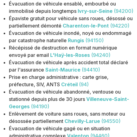
Évacuation de véhicule ensablé, embourbé ou
immobilisé depuis longtemps
Ivry-sur-Seine
(94200)
Épaviste gratuit pour véhicule sans roues, désossé ou
partiellement démonté
Charenton-le-Pont
(94220)
Évacuation de véhicule inondé, noyé ou endommagé
par catastrophe naturelle
Rungis
(94150)
Récépissé de destruction en format numérique
envoyé par email
L'Haÿ-les-Roses
(94240)
Évacuation de véhicule après accident total déclaré
par l'assurance
Saint-Maurice
(94410)
Prise en charge administrative : carte grise,
préfecture, SIV, ANTS
Créteil
(94)
Évacuation de véhicule abandonné, ventouse ou
stationné depuis plus de 30 jours
Villeneuve-Saint-
Georges
(94190)
Enlèvement de voiture sans roues, sans moteur ou
désossée partiellement
Chevilly-Larue
(94550)
Évacuation de véhicule gagé ou en situation
administrative complexe
Valenton
(94460)