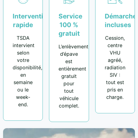
Intervention
Service
Démarche
rapide
100 %
incluses
gratuit
TSDA
Cession,
intervient
centre
L’enlèvement
selon
VHU
d’épave
votre
agréé,
est
disponibilité,
radiation
entièrement
en
SIV :
gratuit
semaine
tout est
pour
ou le
pris en
tout
week-
charge.
véhicule
end.
complet.