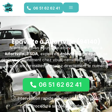
06 51 62 62 41
Épaviste à Alfortville (94140)
N’attendez plus pour faire enlever votre épave
à
Alfortville
.
TSDA
, expert en
enlèvement d’épave
, se
déplace gratuitement chez vous, remet le certificat officiel
et gère les formalités. Appelez directement le numéro
affiché.
06 51 62 62 41
Intervention rapide
Service 100 % gratuit
Procédure simple et conforme