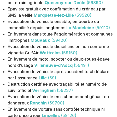
ou terrain agricole
Quesnoy-sur-Deûle
(59890)
Épaviste gratuit avec confirmation du créneau par
SMS la veille
Marquette-lez-Lille
(59520)
Évacuation de véhicule ensablé, embourbé ou
immobilisé depuis longtemps
La Madeleine
(59110)
Enlèvement dans toute l'agglomération et communes
limitrophes
Mouvaux
(59420)
Évacuation de véhicule diesel ancien non conforme
vignette Crit'Air
Wattrelos
(59150)
Enlèvement de moto, scooter ou deux-roues épave
hors d'usage
Villeneuve-d'Ascq
(59491)
Évacuation de véhicule après accident total déclaré
par l'assurance
Lille
(59)
Destruction certifiée avec traçabilité et numéro de
suivi officiel
Verlinghem
(59237)
Évacuation de véhicule en stationnement gênant ou
dangereux
Ronchin
(59790)
Enlèvement de voiture sans contrôle technique ni
carte grise à jour
Linselles
(59126)