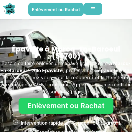
Enlèvement ou Rachat
Épaviste à Marcq-En-Baroeul
(59700)
Besoin de faire enlever une épave gratuitement
à Marcq-
En-Baroeul
?
Allo Épaviste
, professionnel
épaviste
local,
se déplace chez vous pour la récupérer et la transférer
vers un centre VHU conforme. Appelez le numéro affiché
sur cette page.
Enlèvement ou Rachat
Intervention rapide
Service 100 % gratuit
Procédure simple et conforme