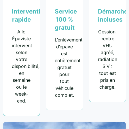
Intervention
Service
Démarche
rapide
100 %
incluses
gratuit
Allo
Cession,
Épaviste
centre
L’enlèvement
intervient
VHU
d’épave
selon
agréé,
est
votre
radiation
entièrement
disponibilité,
SIV :
gratuit
en
tout est
pour
semaine
pris en
tout
ou le
charge.
véhicule
week-
complet.
end.