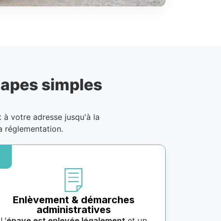
tapes simples
it à votre adresse jusqu'à la
a réglementation.
Enlèvement & démarches
administratives
L’
épave est enlevée légalement
et un