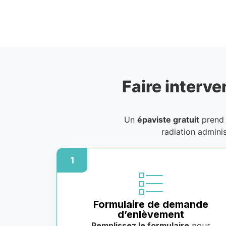
Faire interve
Un
épaviste gratuit
prend 
radiation admini
1
Formulaire de demande
d’enlèvement
Remplissez le formulaire
pour