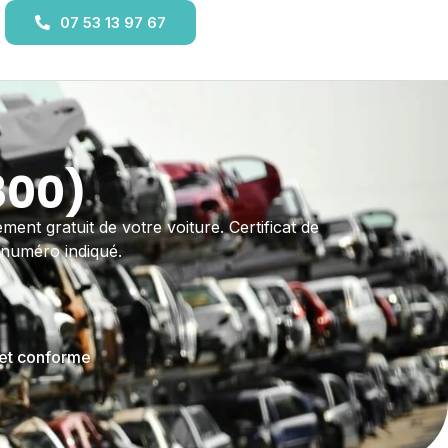
07 53 13 97 67
800)
ment gratuit de votre voiture. Certificat de
 numéro indiqué.
 et conforme