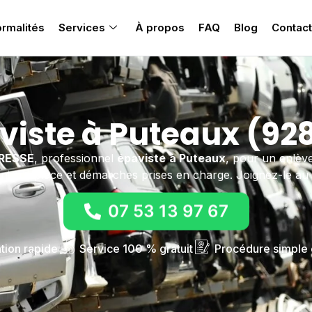
rmalités
Services
À propos
FAQ
Blog
Contact
viste à Puteaux (92
RESSE
, professionnel
épaviste
à Puteaux
, pour un enlève
rni sur place et démarches prises en charge. Joignez-le au
07 53 13 97 67
ntion rapide
Service 100 % gratuit
Procédure simple