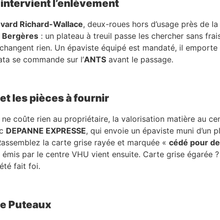
intervient l’enlèvement
vard Richard-Wallace
, deux-roues hors d’usage près de l
s Bergères
: un plateau à treuil passe les chercher sans fra
changent rien. Un épaviste équipé est mandaté, il emporte
cata se commande sur l’
ANTS
avant le passage.
t les pièces à fournir
e coûte rien au propriétaire, la valorisation matière au c
ec
DEPANNE EXPRESSE
, qui envoie un épaviste muni d’un pl
 Rassemblez la carte grise rayée et marquée «
cédé pour des
émis par le centre VHU vient ensuite. Carte grise égarée ?
té fait foi.
de Puteaux