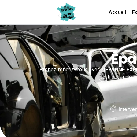
Accueil
Fo
Épa
Prenez rendez-vous avec
DEPANNE EXP
destruction fou
Interve