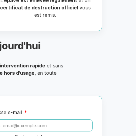
L’
épave est enlevée légalement
et un
certificat de destruction officiel
vous
est remis.
jourd'hui
intervention rapide
et sans
le hors d'usage
, en toute
sse e-mail