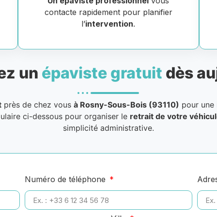
Un épaviste professionnel
vous
contacte rapidement pour planifier
l’
intervention
.
ez un
épaviste gratuit
dès au
t
près de chez vous
à Rosny-Sous-Bois (93110)
pour une
mulaire ci-dessous pour organiser le
retrait de votre véhicu
simplicité administrative.
Numéro de téléphone
Adre