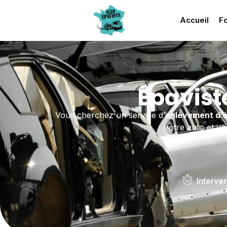
Accueil
Fo
Épavist
Vous cherchez un service d’
enlèvement d’
votre auto et vo
Interve