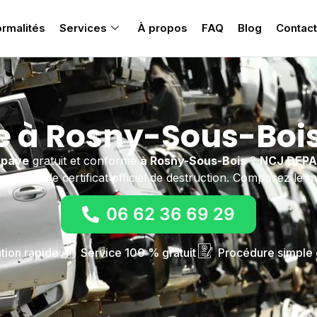
rmalités
Services
À propos
FAQ
Blog
Contact
e à Rosny-Sous-Bois
épave
gratuit et conforme
à Rosny-Sous-Bois
?
NCJ DEP
us remet le certificat officiel de destruction. Composez le 
06 62 36 69 29
ntion rapide
Service 100 % gratuit
Procédure simple