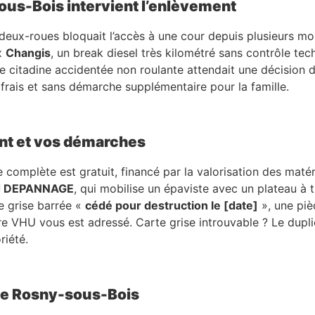
us-Bois intervient l’enlèvement
ire deux-roues bloquait l’accès à une cour depuis plusieurs m
ux
Changis
, un break diesel très kilométré sans contrôle te
ne citadine accidentée non roulante attendait une décision de
s frais et sans démarche supplémentaire pour la famille.
nt et vos démarches
 complète est gratuit, financé par la valorisation des mat
 DEPANNAGE
, qui mobilise un épaviste avec un plateau à t
e grise barrée «
cédé pour destruction le [date]
», une piè
e VHU vous est adressé. Carte grise introuvable ? Le duplicat
riété.
 de Rosny-sous-Bois