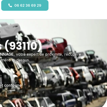
06 62 36 69 29
 (93110)
ANNAGE
, votre expert de proximité, récupère
numéro ci-dessus.
 et conforme