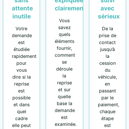
sans
expliquées
suivi
attente
clairement
avec
inutile
sérieux
Vous
savez
Votre
De la
quels
demande
prise de
éléments
est
contact
fournir,
étudiée
jusqu’à
comment
rapidement
la
se
pour
cession
déroule
vous
du
la
dire si la
véhicule,
reprise
reprise
en
et sur
est
passant
quelle
possible
par le
base la
et dans
paiement,
demande
quel
chaque
est
cadre
étape
examinée.
elle peut
est