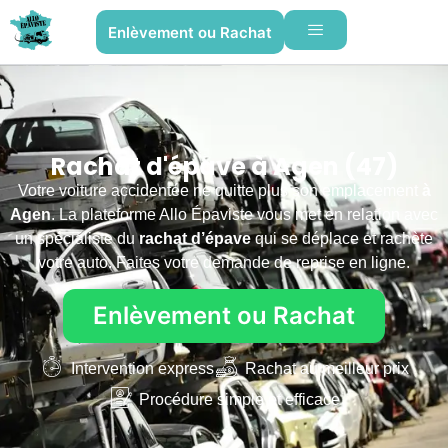
Enlèvement ou Rachat
Rachat d'épave à Agen (47)
Votre voiture accidentée ne quitte plus son emplacement
à
Agen
. La plateforme Allo Épaviste vous met en relation avec
un spécialiste du
rachat d’épave
qui se déplace et rachète
votre auto. Faites votre demande de reprise en ligne.
Enlèvement ou Rachat
Intervention express
Rachat au meilleur prix
Procédure simple et efficace