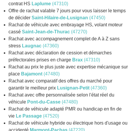
contrat HS
Laplume
(47310)
Offre de rachat valable 7 jours pour vous laisser le temps
de décider
Saint-Hilaire-de-Lusignan
(47450)
Rachat de véhicule avec embrayage HS, volant moteur
cassé
Saint-Jean-de-Thurac
(47270)
Rachat avec accompagnement complet de A à Z sans
stress
Laugnac
(47360)
Rachat avec déclaration de cession et démarches
préfectorales prises en charge
Brax
(47310)
Rachat au prix le plus juste avec expertise mécanique sur
place
Bajamont
(47480)
Rachat avec comparatif des offres du marché pour
garantir le meilleur prix
Lusignan-Petit
(47360)
Rachat avec offre personnalisée selon l'état réel du
véhicule
Pont-du-Casse
(47480)
Rachat de véhicule adapté PMR ou handicap en fin de
vie
Le Passage
(47520)
Rachat de véhicule hybride ou électrique hors d'usage ou
accidenté
Marmont-Pachas
(47220)