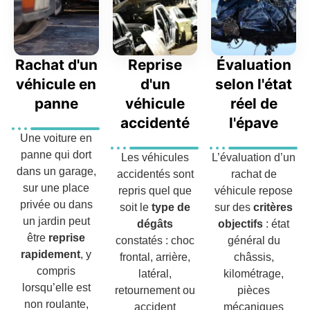
Rachat d'un
Reprise
Évaluation
véhicule en
d'un
selon l'état
panne
véhicule
réel de
accidenté
l'épave
Une voiture en
panne qui dort
Les véhicules
L’évaluation d’un
dans un garage,
accidentés sont
rachat de
sur une place
repris quel que
véhicule repose
privée ou dans
soit le
type de
sur des
critères
un jardin peut
dégâts
objectifs
: état
être
reprise
constatés : choc
général du
rapidement
, y
frontal, arrière,
châssis,
compris
latéral,
kilométrage,
lorsqu’elle est
retournement ou
pièces
non roulante,
accident
mécaniques