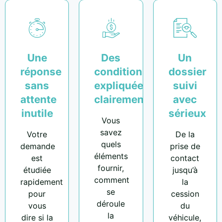
Une
Des
Un
réponse
conditions
dossier
sans
expliquées
suivi
attente
clairement
avec
inutile
sérieux
Vous
savez
Votre
De la
quels
demande
prise de
éléments
est
contact
fournir,
étudiée
jusqu’à
comment
rapidement
la
se
pour
cession
déroule
vous
du
la
dire si la
véhicule,