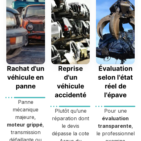
Rachat d'un
Reprise
Évaluation
véhicule en
d'un
selon l'état
panne
véhicule
réel de
accidenté
l'épave
Panne
mécanique
Plutôt qu’une
Pour une
majeure,
réparation dont
évaluation
moteur grippé
,
le devis
transparente
,
transmission
dépasse la cote
le professionnel
défaillante ou
Argus du
examine