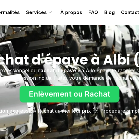
rmalités
Services
À propos
FAQ
Blog
Contact
hat d'épave à Albi 
professionnel du
rachat d’épave
via Allo Épaviste rachète v
ificat de cession inclus. Faites votre demande de rachat en l
Enlèvement ou Rachat
tion express
Rachat au meilleur prix
Procédure simpl