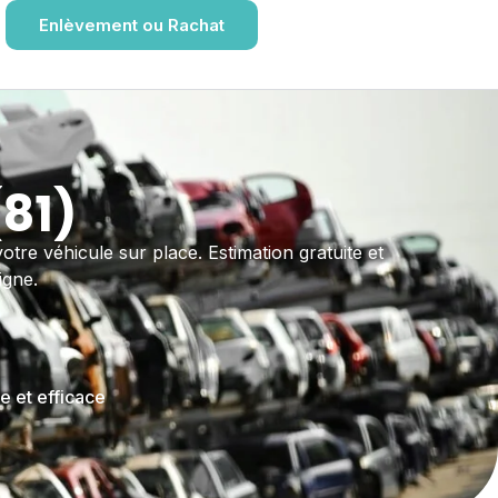
Enlèvement ou Rachat
(81)
otre véhicule sur place. Estimation gratuite et
igne.
e et efficace