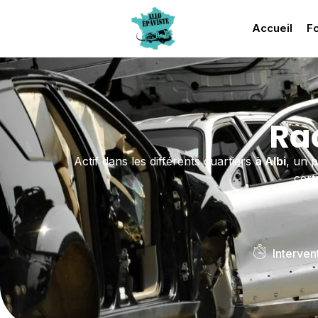
Accueil
Fo
Rac
Actif dans les différents quartiers
à Albi
, un 
cert
Interven