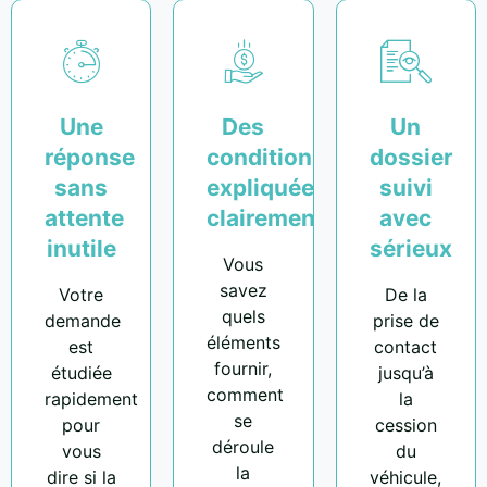
Une
Des
Un
réponse
conditions
dossier
sans
expliquées
suivi
attente
clairement
avec
inutile
sérieux
Vous
savez
Votre
De la
quels
demande
prise de
éléments
est
contact
fournir,
étudiée
jusqu’à
comment
rapidement
la
se
pour
cession
déroule
vous
du
la
dire si la
véhicule,