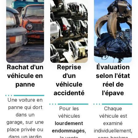
Rachat d'un
Reprise
Évaluation
véhicule en
d'un
selon l'état
panne
véhicule
réel de
accidenté
l'épave
Une voiture en
panne qui dort
Pour les
Chaque
dans un
véhicules
véhicule est
garage, sur une
lourdement
examiné
place privée ou
endommagés
,
individuellement,
dans un jardin
la vente
sans barème