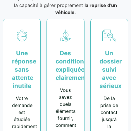
la capacité à gérer proprement
la reprise d’un
véhicule
.
Une
Des
Un
réponse
conditions
dossier
sans
expliquées
suivi
attente
clairement
avec
inutile
sérieux
Vous
savez
Votre
De la
quels
demande
prise de
éléments
est
contact
fournir,
étudiée
jusqu’à
comment
rapidement
la