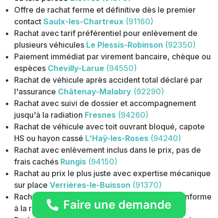
Offre de rachat ferme et définitive dès le premier
contact
Saulx-les-Chartreux
(91160)
Rachat avec tarif préférentiel pour enlèvement de
plusieurs véhicules
Le Plessis-Robinson
(92350)
Paiement immédiat par virement bancaire, chèque ou
espèces
Chevilly-Larue
(94550)
Rachat de véhicule après accident total déclaré par
l'assurance
Châtenay-Malabry
(92290)
Rachat avec suivi de dossier et accompagnement
jusqu'à la radiation
Fresnes
(94260)
Rachat de véhicule avec toit ouvrant bloqué, capote
HS ou hayon cassé
L'Haÿ-les-Roses
(94240)
Rachat avec enlèvement inclus dans le prix, pas de
frais cachés
Rungis
(94150)
Rachat au prix le plus juste avec expertise mécanique
sur place
Verrières-le-Buisson
(91370)
Rachat épave avec certificat de destruction conforme
Faire une demande
à la réglementation
Longjumeau
(91160)