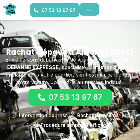
07 53 13 97 67
Rachat d'épave à Antony (92160)
Envie de vous débarrasser de votre épave
à Antony
?
DEPANNE EXPRESSE
, spécialiste du
rachat d’épave
implanté dans votre quartier, vient estimer et racheter
votre voiture. Joignez-le au numéro indiqué.
07 53 13 97 67
Intervention express
Rachat au meilleur prix
Procédure simple et efficace