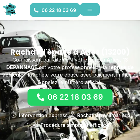
06 22 18 03 69
Rachat d'épave à Arles (13200)
Connaissant parfaitement votre zone
à Arles
,
13
DEPANNAGE
est votre professionnel de la
reprise de
véhicule
. Il rachète votre épave avec paiement immédiat.
Appelez le numéro affiché.
06 22 18 03 69
Intervention express
Rachat au meilleur prix
Procédure simple et efficace