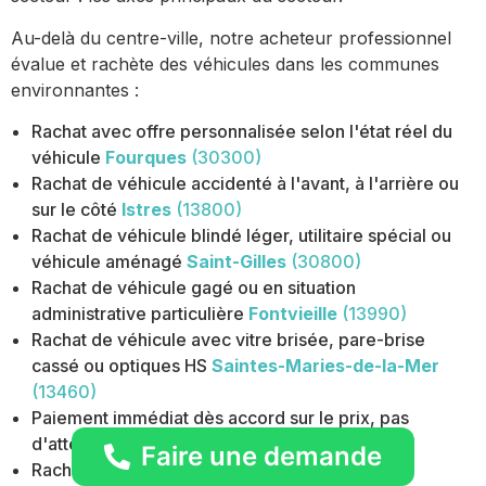
Au-delà du centre-ville, notre acheteur professionnel
évalue et rachète des véhicules dans les communes
environnantes :
Rachat avec offre personnalisée selon l'état réel du
véhicule
Fourques
(30300)
Rachat de véhicule accidenté à l'avant, à l'arrière ou
sur le côté
Istres
(13800)
Rachat de véhicule blindé léger, utilitaire spécial ou
véhicule aménagé
Saint-Gilles
(30800)
Rachat de véhicule gagé ou en situation
administrative particulière
Fontvieille
(13990)
Rachat de véhicule avec vitre brisée, pare-brise
cassé ou optiques HS
Saintes-Maries-de-la-Mer
(13460)
Paiement immédiat dès accord sur le prix, pas
d'attente
Port-Saint-Louis-du-Rhône
(13230)
Faire une demande
Rachat de voiture accidentée toutes marques