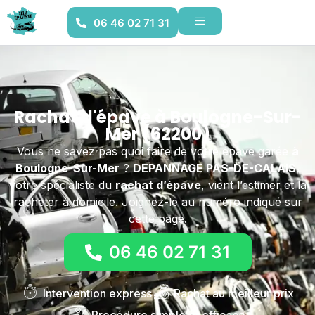
06 46 02 71 31
Rachat d'épave à Boulogne-Sur-
Mer (62200)
Vous ne savez pas quoi faire de votre épave garée
à
Boulogne-Sur-Mer
?
DEPANNAGE PAS-DE-CALAIS
,
votre spécialiste du
rachat d’épave
, vient l’estimer et la
racheter à domicile. Joignez-le au numéro indiqué sur
cette page.
06 46 02 71 31
Intervention express
Rachat au meilleur prix
Procédure simple et efficace