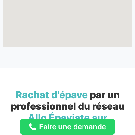
Rachat d'épave
par un
professionnel du réseau
Allo Épaviste sur
Faire une demande
Boulogne-Sur-Mer