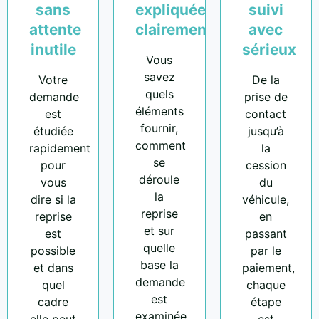
sans
expliquées
suivi
attente
clairement
avec
inutile
sérieux
Vous
savez
Votre
De la
quels
demande
prise de
éléments
est
contact
fournir,
étudiée
jusqu’à
comment
rapidement
la
se
pour
cession
déroule
vous
du
la
dire si la
véhicule,
reprise
reprise
en
et sur
est
passant
quelle
possible
par le
base la
et dans
paiement,
demande
quel
chaque
est
cadre
étape
examinée.
elle peut
est