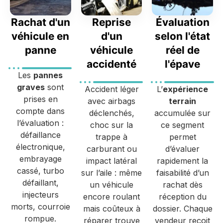
Rachat d'un
Reprise
Évaluation
véhicule en
d'un
selon l'état
panne
véhicule
réel de
accidenté
l'épave
Les
pannes
graves
sont
Accident léger
L’
expérience
prises en
avec airbags
terrain
compte dans
déclenchés,
accumulée sur
l’évaluation :
choc sur la
ce segment
défaillance
trappe à
permet
électronique,
carburant ou
d’évaluer
embrayage
impact latéral
rapidement la
cassé, turbo
sur l’aile : même
faisabilité d’un
défaillant,
un véhicule
rachat dès
injecteurs
encore roulant
réception du
morts, courroie
mais coûteux à
dossier. Chaque
rompue.
réparer trouve
vendeur reçoit