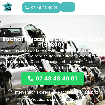
07 48 48 40 91
Rachat d'épave à Caluire-Et-Cuire
(69300)
Même en soirée ou le week-end,
REMORQUAGE EXPRESS
se déplace pour la
reprise de véhicule
dans votre secteur
à Caluire-Et-Cuire
. Estimation et paiement sécurisé
compris. Appelez le numéro affiché sur cette page.
07 48 48 40 91
Intervention express
Rachat au meilleur prix
Procédure simple et efficace