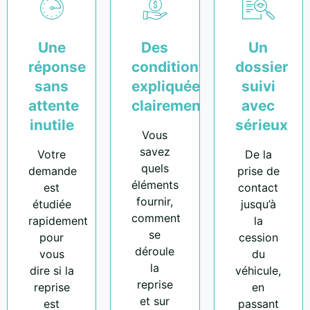
Une
Des
Un
réponse
conditions
dossier
sans
expliquées
suivi
attente
clairement
avec
inutile
sérieux
Vous
savez
Votre
De la
quels
demande
prise de
éléments
est
contact
fournir,
étudiée
jusqu’à
comment
rapidement
la
se
pour
cession
déroule
vous
du
la
dire si la
véhicule,
reprise
reprise
en
et sur
est
passant