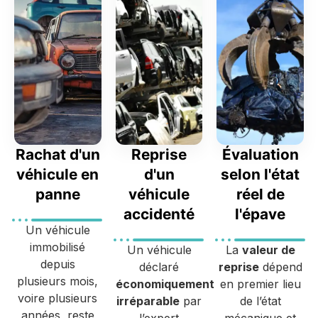
Rachat d'un
Reprise
Évaluation
véhicule en
d'un
selon l'état
panne
véhicule
réel de
accidenté
l'épave
Un véhicule
immobilisé
Un véhicule
La
valeur de
depuis
déclaré
reprise
dépend
plusieurs mois,
économiquement
en premier lieu
voire plusieurs
irréparable
par
de l’état
années, reste
l’expert
mécanique et