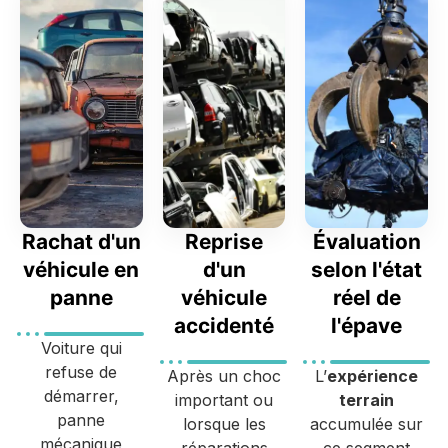
Rachat d'un
Reprise
Évaluation
véhicule en
d'un
selon l'état
panne
véhicule
réel de
accidenté
l'épave
Voiture qui
refuse de
Après un choc
L’
expérience
démarrer,
important ou
terrain
panne
lorsque les
accumulée sur
mécanique
réparations
ce segment