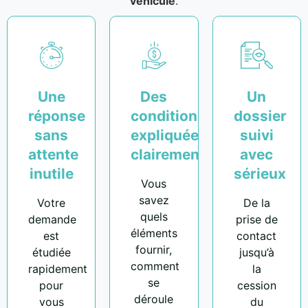
véhicule
.
Une
Des
Un
réponse
conditions
dossier
sans
expliquées
suivi
attente
clairement
avec
inutile
sérieux
Vous
savez
Votre
De la
quels
demande
prise de
éléments
est
contact
fournir,
étudiée
jusqu’à
comment
rapidement
la
se
pour
cession
déroule
vous
du