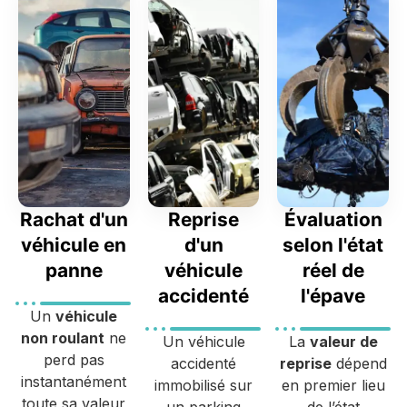
Rachat d'un
Reprise
Évaluation
véhicule en
d'un
selon l'état
panne
véhicule
réel de
accidenté
l'épave
Un
véhicule
non roulant
ne
Un véhicule
La
valeur de
perd pas
accidenté
reprise
dépend
instantanément
immobilisé sur
en premier lieu
toute sa valeur
un parking
de l’état