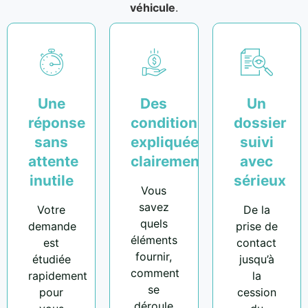
véhicule
.
Une
Des
Un
réponse
conditions
dossier
sans
expliquées
suivi
attente
clairement
avec
inutile
sérieux
Vous
savez
Votre
De la
quels
demande
prise de
éléments
est
contact
fournir,
étudiée
jusqu’à
comment
rapidement
la
se
pour
cession
déroule