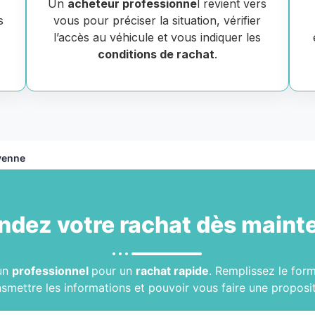
Un
acheteur professionne
l revient vers
s
vous pour préciser la situation, vérifier
e
l’accès au véhicule et vous indiquer les
conditions de rachat
.
yenne
dez votre
rachat
dès mainte
 un
professionnel
pour un
rachat rapide
. Remplissez le for
nsmettre les informations et pouvoir vous faire une proposit