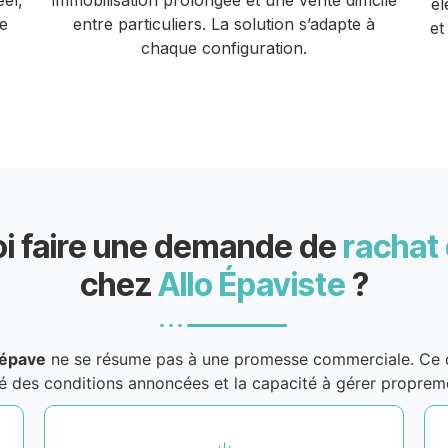
éel,
immobilisation prolongée et une vente difficile
él
e
entre particuliers. La solution s’adapte à
et
chaque configuration.
i faire une demande de
rachat
chez
Allo Épaviste
?
’épave
ne se résume pas à une promesse commerciale. Ce qu
rté des conditions annoncées et la capacité à gérer propre