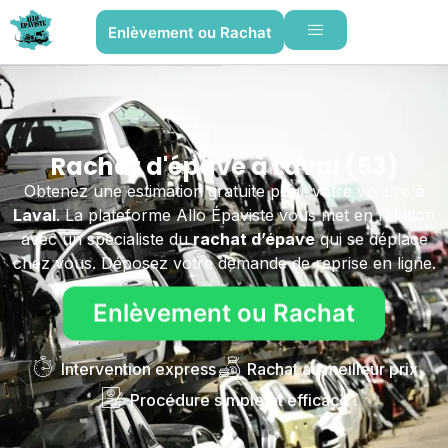
Enlèvement ou Rachat
Rachat d'épave à Laval (53)
Obtenez une estimation gratuite pour votre voiture
à
Laval
. La plateforme Allo Épaviste vous met en relation
avec un spécialiste du
rachat d’épave
qui se déplace
chez vous. Déposez votre demande de reprise en ligne.
Enlèvement ou Rachat
Intervention express
Rachat au meilleur prix
Procédure simple et efficace