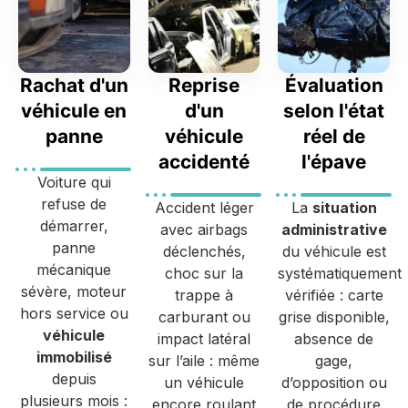
Rachat d'un
Reprise
Évaluation
véhicule en
d'un
selon l'état
panne
véhicule
réel de
accidenté
l'épave
Voiture qui
refuse de
Accident léger
La
situation
démarrer,
avec airbags
administrative
panne
déclenchés,
du véhicule est
mécanique
choc sur la
systématiquement
sévère, moteur
trappe à
vérifiée : carte
hors service ou
carburant ou
grise disponible,
véhicule
impact latéral
absence de
immobilisé
sur l’aile : même
gage,
depuis
un véhicule
d’opposition ou
plusieurs mois :
encore roulant
de procédure