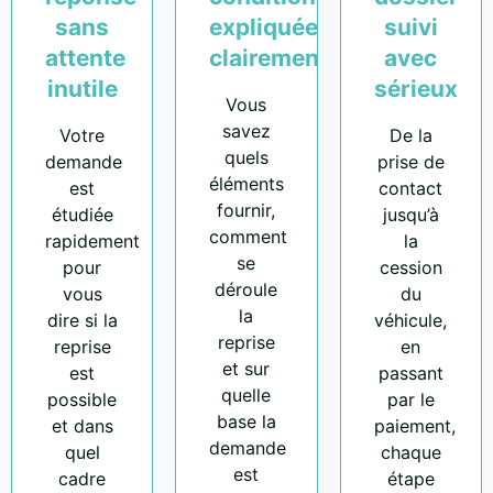
sans
expliquées
suivi
attente
clairement
avec
inutile
sérieux
Vous
savez
Votre
De la
quels
demande
prise de
éléments
est
contact
fournir,
étudiée
jusqu’à
comment
rapidement
la
se
pour
cession
déroule
vous
du
la
dire si la
véhicule,
reprise
reprise
en
et sur
est
passant
quelle
possible
par le
base la
et dans
paiement,
demande
quel
chaque
est
cadre
étape