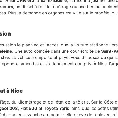
 l’
Allianz Riviera
, à
Saint-Isidore
, suffisent à justifier une
ecours
, un diesel à fort kilométrage ou une berline accide
ces. Plus la demande en organes est vive sur le modèle, p
sion
 selon le planning et l’accès, que la voiture stationne ver
eleine
. Une auto coincée dans une cour étroite de
Saint-P
estre
. Le véhicule emporté et payé, vous disposez de quinze 
 répondre, amendes et stationnement compris. À Nice, l’arg
hat à Nice
âge, du kilométrage et de l’état de la tôlerie. Sur la Côte d
geot 208
,
Fiat 500
et
Toyota Yaris
, ainsi que les petits uti
happe en revanche au rachat : elle relève de l’enlèvement g