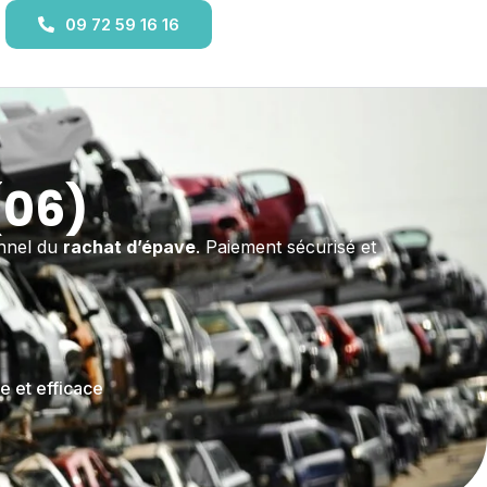
09 72 59 16 16
(06)
onnel du
rachat d’épave
. Paiement sécurisé et
e et efficace