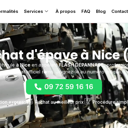
rmalités
Services
À propos
FAQ
Blog
Contact
hat d'épave à Nice 
véhicule
à Nice
en appelant
FLASH DEPANNAGE
, professi
certificat officiel remis. Joignez-le au numéro indiqué.
09 72 59 16 16
tion express
Rachat au meilleur prix
Procédure simpl