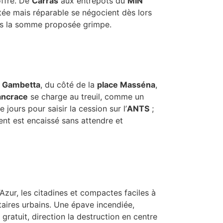
 offre. De
Carras
aux entrepôts du
MIN
ntée mais réparable se négocient dès lors
lus la somme proposée grimpe.
s
Gambetta
, du côté de la
place Masséna
,
ancrace
se charge au treuil, comme un
jours pour saisir la cession sur l’
ANTS
;
ent est encaissé sans attendre et
’Azur, les citadines et compactes faciles à
litaires urbains. Une épave incendiée,
ratuit, direction la destruction en centre