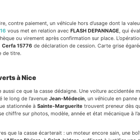
e, contre paiement, un véhicule hors d’usage dont la valeu
 16
vous met en relation avec
FLASH DEPANNAGE
, qui év
 chèque ou virement après confirmation sur place. L’opérati
t
Cerfa 15776
de déclaration de cession. Carte grise égarée
 de titre.
verts à Nice
vise aussi ce que la casse dédaigne. Une voiture accidentée 
sé le long de l’avenue
Jean-Médecin
, un véhicule en panne
ue stationnée à
Sainte-Marguerite
trouvent preneur dès qu
se chiffre sur photos, modèle, année et état mécanique à l’a
res que la casse écarterait : un moteur encore sain, une boî