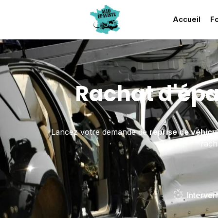
Accueil
Fo
Rachat d'ép
Lancez votre demande de
reprise de véhicu
rach
Interven