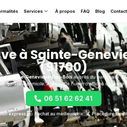
rmalités
Services
À propos
FAQ
Blog
Contact
ave à Sainte-Genevi
(91700)
le
à Sainte-Genevieve-Des-Bois
auprès du partenaire
TS
at réalisés à domicile. Appelez le numéro affiché sur cette 
06 51 62 62 41
tion express
Rachat au meilleur prix
Procédure simpl