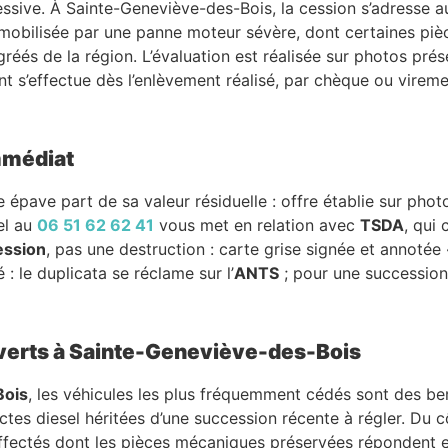
ssive. À Sainte-Geneviève-des-Bois, la cession s’adresse a
mmobilisée par une panne moteur sévère, dont certaines pi
gréés de la région. L’évaluation est réalisée sur photos pré
ent s’effectue dès l’enlèvement réalisé, par chèque ou vireme
immédiat
 épave part de sa valeur résiduelle : offre établie sur phot
el au
06 51 62 62 41
vous met en relation avec
TSDA
, qui 
ession
, pas une destruction : carte grise signée et annotée
: le duplicata se réclame sur l’
ANTS
; pour une succession, 
uverts à Sainte-Geneviève-des-Bois
Bois
, les véhicules les plus fréquemment cédés sont des be
es diesel héritées d’une succession récente à régler. Du 
ffectés dont les pièces mécaniques préservées répondent 