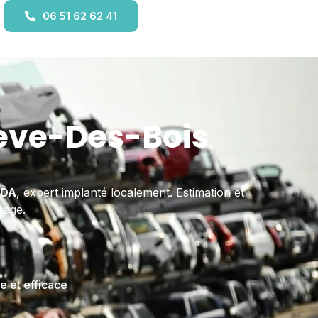
06 51 62 62 41
eve-Des-Bois
DA
, expert implanté localement. Estimation et
page.
e et efficace