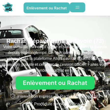
Enlèvement ou Rachat
Rachat d'épave dans la Savoie (73)
Votre véhicule est hors d’usage et stationne
dans la Savoie
depuis trop longtemps. Un spécialiste de la
reprise de
véhicule
via la plateforme Allo Épaviste le rachète avec
estimation gratuite et certificat de cession officiel. Faites votre
demande de rachat en ligne.
Enlèvement ou Rachat
Intervention express
Rachat au meilleur prix
Procédure simple et efficace