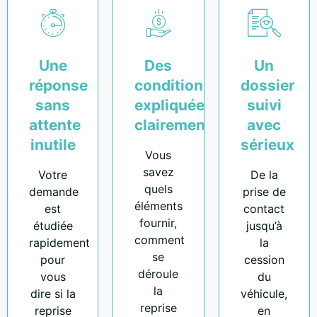
Une
Des
Un
réponse
conditions
dossier
sans
expliquées
suivi
attente
clairement
avec
inutile
sérieux
Vous
savez
Votre
De la
quels
demande
prise de
éléments
est
contact
fournir,
étudiée
jusqu’à
comment
rapidement
la
se
pour
cession
déroule
vous
du
la
dire si la
véhicule,
reprise
reprise
en