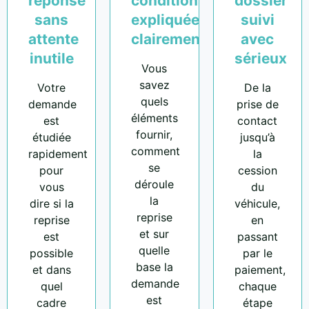
réponse
conditions
dossier
sans
expliquées
suivi
attente
clairement
avec
inutile
sérieux
Vous
savez
Votre
De la
quels
demande
prise de
éléments
est
contact
fournir,
étudiée
jusqu’à
comment
rapidement
la
se
pour
cession
déroule
vous
du
la
dire si la
véhicule,
reprise
reprise
en
et sur
est
passant
quelle
possible
par le
base la
et dans
paiement,
demande
quel
chaque
est
cadre
étape