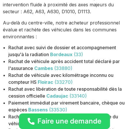
intervention fluide à proximité des axes majeurs du
secteur : A62, A63, A630, D1010, D1113.
Au-delà du centre-ville, notre acheteur professionnel
évalue et rachète des véhicules dans les communes
environnantes :
Rachat avec suivi de dossier et accompagnement
jusqu'à la radiation
Bordeaux
(33)
Rachat de véhicule après accident total déclaré par
l'assurance
Cambes
(33880)
Rachat de véhicule avec kilométrage inconnu ou
compteur HS
Floirac
(33270)
Rachat avec libération de toute responsabilité dès la
cession officielle
Cadaujac
(33140)
Paiement immédiat par virement bancaire, chèque ou
espèces
Bassens
(33530)
Rachat au poids ou à l'argus selon état et année du
Faire une demande
véhicule
Canéjan
(33610)