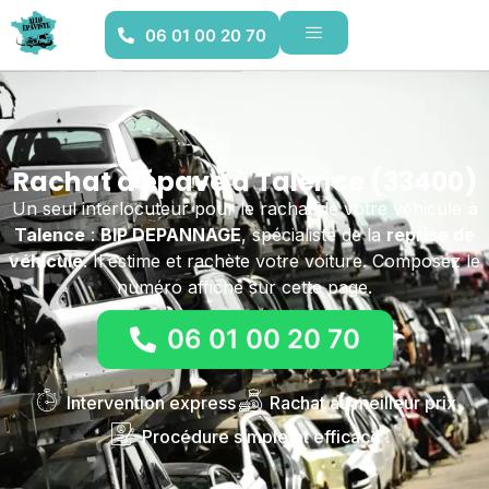
06 01 00 20 70
Rachat d'épave à Talence (33400)
Un seul interlocuteur pour le rachat de votre véhicule
à
Talence
:
BIP DEPANNAGE
, spécialiste de la
reprise de
véhicule
. Il estime et rachète votre voiture. Composez le
numéro affiché sur cette page.
06 01 00 20 70
Intervention express
Rachat au meilleur prix
Procédure simple et efficace