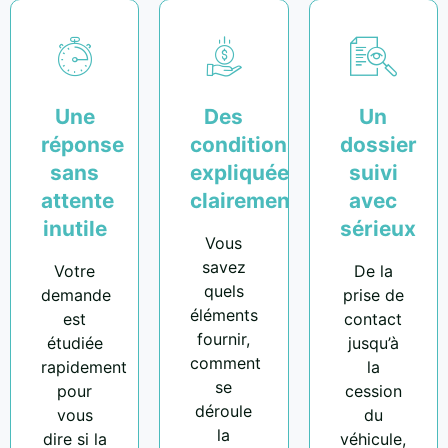
Une
Des
Un
réponse
conditions
dossier
sans
expliquées
suivi
attente
clairement
avec
inutile
sérieux
Vous
savez
Votre
De la
quels
demande
prise de
éléments
est
contact
fournir,
étudiée
jusqu’à
comment
rapidement
la
se
pour
cession
déroule
vous
du
la
dire si la
véhicule,