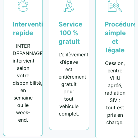
Intervention
Service
Procédure
rapide
100 %
simple
gratuit
et
INTER
légale
DEPANNAGE
L’enlèvement
intervient
d’épave
Cession,
selon
est
centre
votre
entièrement
VHU
disponibilité,
gratuit
agréé,
en
pour
radiation
semaine
tout
SIV :
ou le
véhicule
tout est
week-
complet.
pris en
end.
charge.