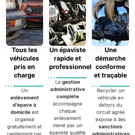
Tous les
Un épaviste
Une
véhicules
rapide et
démarche
pris en
professionnel
conforme
charge
et traçable
La
gestion
administrative
Un
Recycler un
complète
enlèvement
véhicule en
accompagne
d’épave à
dehors du
chaque
domicile
est
circuit agréé
enlèvement
organisé
expose à des
mené par un
gratuitement et
sanctions
épaviste qualifié
rapidement par
administratives