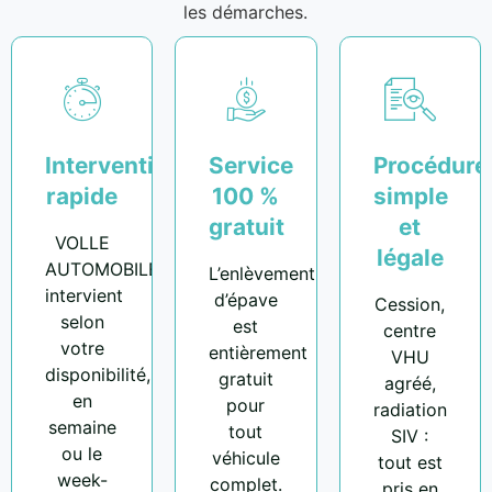
les démarches.
Intervention
Service
Procédure
rapide
100 %
simple
gratuit
et
VOLLE
légale
AUTOMOBILE
L’enlèvement
intervient
d’épave
Cession,
selon
est
centre
votre
entièrement
VHU
disponibilité,
gratuit
agréé,
en
pour
radiation
semaine
tout
SIV :
ou le
véhicule
tout est
week-
complet.
pris en