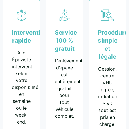
Intervention
Service
Procédure
rapide
100 %
simple
gratuit
et
Allo
légale
Épaviste
L’enlèvement
intervient
d’épave
Cession,
selon
est
centre
votre
entièrement
VHU
disponibilité,
gratuit
agréé,
en
pour
radiation
semaine
tout
SIV :
ou le
véhicule
tout est
week-
complet.
pris en
end.
charge.